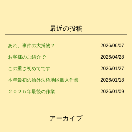
e
er
b
o
最近の投稿
o
k
あれ、事件の大捕物？
2026/06/07
お客様のご紹介で
2026/04/28
この重さ初めてです
2026/01/27
本年最初の治外法権地区搬入作業
2026/01/18
２０２５年最後の作業
2026/01/09
アーカイブ