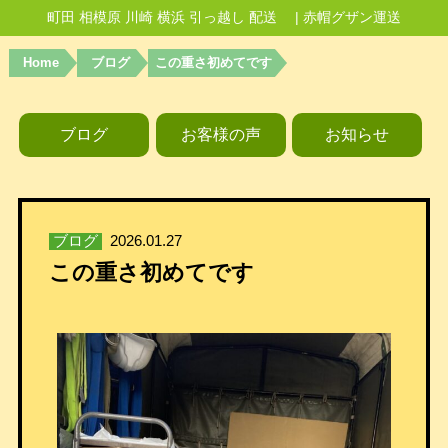
町田 相模原 川崎 横浜 引っ越し 配送 | 赤帽グザン運送
Home
ブログ
この重さ初めてです
ブログ
お客様の声
お知らせ
ブログ
2026.01.27
この重さ初めてです