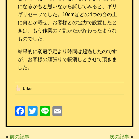
になるかもと思いながら試してみると、ギリ
ギリセーフでした。10cmほどの4つの台の上
に何とか載せ、お客様との協力で設置したと
きは、もう作業の７割がたが終わったような
ものでした。
結果的に弱冠予定より時間は超過したのです
が、お客様の頑張りで帳消しとさせて頂きま
した。
Like
F
T
Li
E
a
wi
n
m
c
tt
e
ail
«
前の記事
次の記事
»