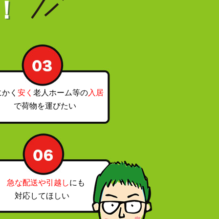
！
にかく
安く
老人ホーム等の
入居
で荷物を運びたい
急な配送や引越し
にも
対応してほしい