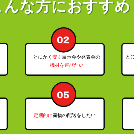
こんな方におすすめ
と
とにかく
安く
展示会や発表会の
い
機材を
運びたい
い
定期的に
荷物の配送をしたい