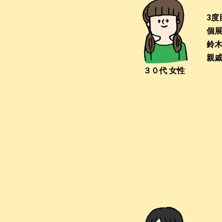
3度
個
鈴
親
３０代 女性