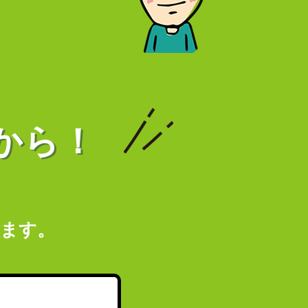
から！
します。