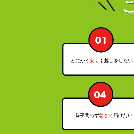
とにかく
安く
引越しをした
昼夜問わず
急ぎで
届けた