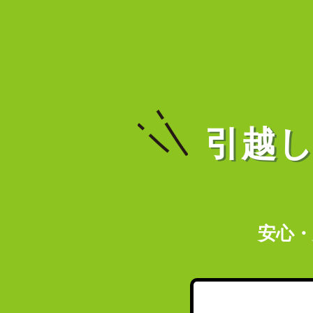
引越
安心・