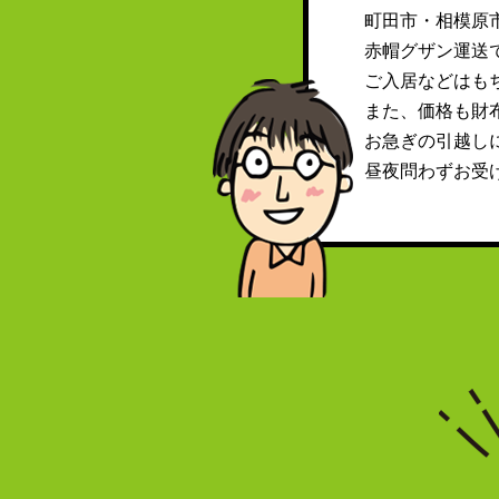
町田市・相模原
赤帽グザン運送
ご入居などはも
また、価格も財布
お急ぎの引越し
昼夜問わずお受