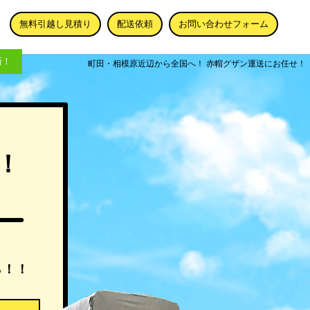
無料引越し見積り
配送依頼
お問い合わせフォーム
新！
町田・相模原近辺から全国へ！ 赤帽グザン運送にお任せ！
！
ら！！