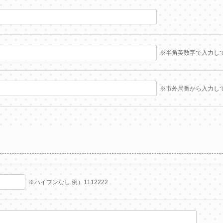
※半角英数字で入力し
※市外局番から入力し
※ハイフンなし 例）1112222