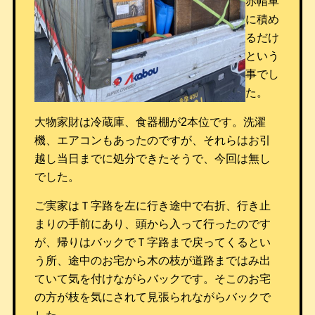
赤帽車
に積め
るだけ
という
事でし
た。
大物家財は冷蔵庫、食器棚が2本位です。洗濯
機、エアコンもあったのですが、それらはお引
越し当日までに処分できたそうで、今回は無し
でした。
ご実家はＴ字路を左に行き途中で右折、行き止
まりの手前にあり、頭から入って行ったのです
が、帰りはバックでＴ字路まで戻ってくるとい
う所、途中のお宅から木の枝が道路まではみ出
ていて気を付けながらバックです。そこのお宅
の方が枝を気にされて見張られながらバックで