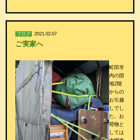
ブログ
2021.02.07
ご実家へ
町田市
内の団
地2階
からの
お引越
しでし
た。お
荷物と
しては