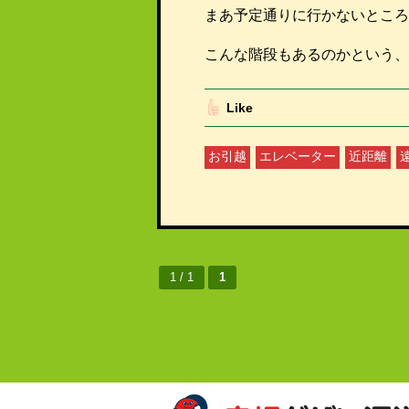
まあ予定通りに行かないところ
こんな階段もあるのかという、
Like
お引越
エレベーター
近距離
1 / 1
1