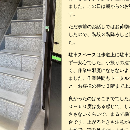
ました。この日は朝からのお
す。
ただ事前のお話しではお荷物
したので、階段３階降ろしと
た。
駐車スペースは歩道上に駐車
ず一安心でした。小振りの建
く、作業中邪魔にならないよ
ました。作業時間もトータル
と、お客様の待つ３階まで上
良かったのはそこまででした
０～６０度はある感じで、し
さもないくらいで、まるで梯
合です。上がるときも注意が
大変で、踏み外さないように